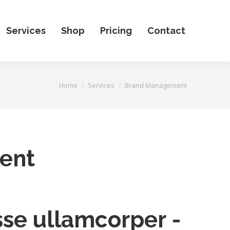
Services
Shop
Pricing
Contact
You are here:
Home
Services
Brand Management
ent
se ullamcorper -