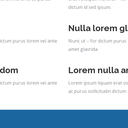
dictum id sed ipsum.
Nulla lorem g
dictum purus lorem vel ante
Nunc ut – for dictum purus 
amet glavrida.
 idom
Lorem nulla 
dictum purus lorem vel ante
Lorem ipsum liquam erat vol
ac purus sollicitudin dictum