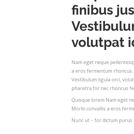
finibus ju
Vestibulum
volutpat i
Nam eget neque pellentesque
a eros fermentum rhoncus. 
Vestibulum ligula orci, volu
pharetra for nec rhoncus fel
Quisque lorem Nam eget nequ
Morbi convallis a eros fer
Nunc ut – for dictum purus l