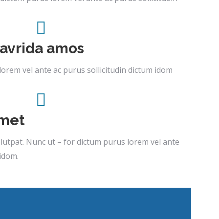
lavrida amos
lorem vel ante ac purus sollicitudin dictum idom
amet
utpat. Nunc ut – for dictum purus lorem vel ante
 idom.