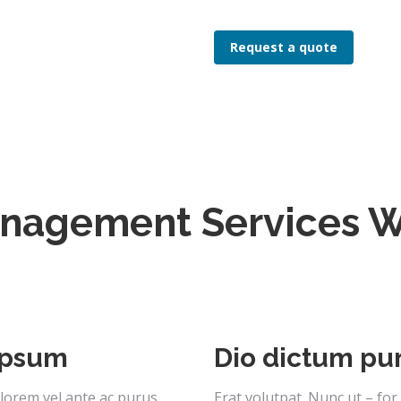
Request a quote
nagement Services W
 ipsum
Dio dictum pu
 lorem vel ante ac purus
Erat volutpat. Nunc ut – for